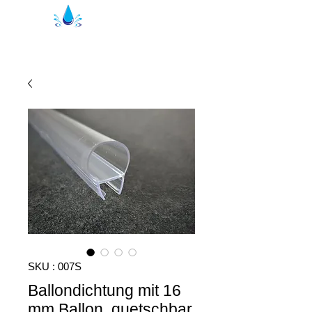
Joints de douche Kristal | profils de
douche
SKU : 007S
Ballondichtung mit 16
mm Ballon, quetschbar