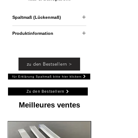
für Pendeltüren Glas an Glas
oder Glas an Wand
Spaltmaß (Lückenmaß)
ca. 16 - 19 mm bei 8 mm Glas
Produktinformation
inkl. Anti-UV- und Anti-Schimmel-
Zusätzen
Dichtung für großen Spalt zwischen
zu den Bestsellern >
Glastür und Wandfliese bzw.
zwischen Glastür und feststehender
für Erklärung Spaltmaß bitte hier klicken:
Glasscheibe.
runder Ballon quetscht sich gut
Zu den Bestsellern
zusammen und kann Unebenheiten
etwas ausgleichen
Meilleures ventes