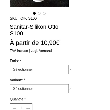
SKU : Otto S100
Sanitär-Silikon Otto
S100
Prix
À partir de
10,90€
promotionnel
TVA Incluse
|
zzgl. Versand
Farbe
*
Variante
*
Quantité
*