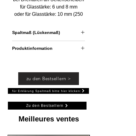
für Glasstärke: 6 und 8 mm
oder für Glasstärke: 10 mm (250
cm)
Länge: 201 cm oder 250 cm
Spaltmaß (Lückenmaß)
"made in germany"
bis ca. 23 mm
Produktinformation
Dichtung zwischen Glas und Glas
bzw. Glas und Wand/Boden.
zu den Bestsellern >
für Erklärung Spaltmaß bitte hier klicken:
Zu den Bestsellern
Meilleures ventes