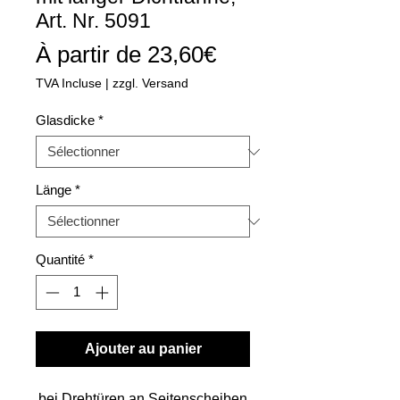
Art. Nr. 5091
Prix
À partir de
23,60€
promotionnel
TVA Incluse
|
zzgl. Versand
Glasdicke
*
Länge
*
Quantité
*
Ajouter au panier
bei Drehtüren an Seitenscheiben