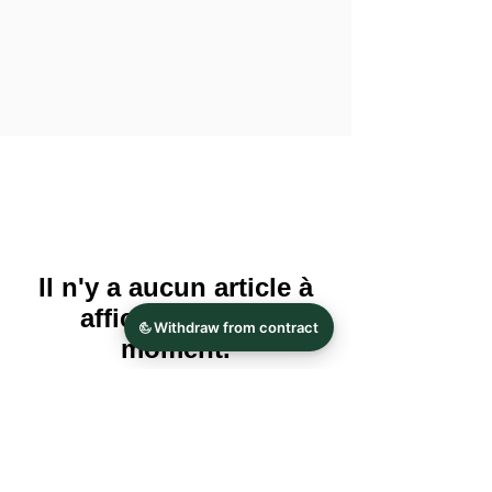
Il n'y a aucun article à
afficher pour le
moment.
Adresse:
Contact:
Conception de douche et de bain
Tél.09293
9339580
Kristal
Télécopie
09293 9339611
Thomas Weber eK
Mobile & Whatsapp :
0171 8383512
Hoferstrasse 9
sale@kristhal.de
95180 montagne